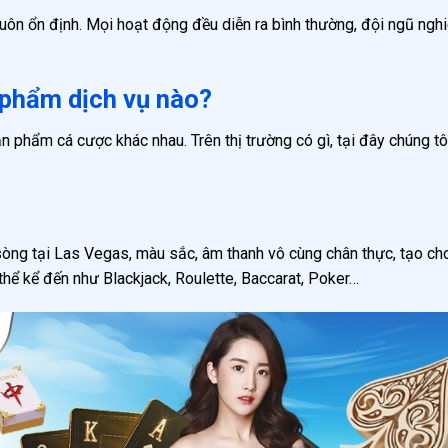
luôn ổn định. Mọi hoạt động đều diễn ra bình thường, đội ngũ ngh
 phẩm dịch vụ nào?
 phẩm cá cược khác nhau. Trên thị trường có gì, tại đây chúng tôi
sòng tại Las Vegas, màu sắc, âm thanh vô cùng chân thực, tạo c
ể kể đến như Blackjack, Roulette, Baccarat, Poker…