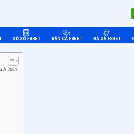
T
XỔ SỐ F8BET
BẮN CÁ F8BET
ĐÁ GÀ F8BET
âu Á 2024