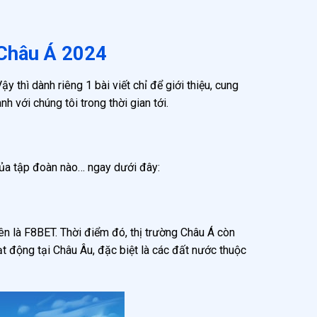
 Châu Á 2024
y thì dành riêng 1 bài viết chỉ để giới thiệu, cung
h với chúng tôi trong thời gian tới.
 của tập đoàn nào… ngay dưới đây:
n là F8BET. Thời điểm đó, thị trường Châu Á còn
t động tại Châu Âu, đặc biệt là các đất nước thuộc