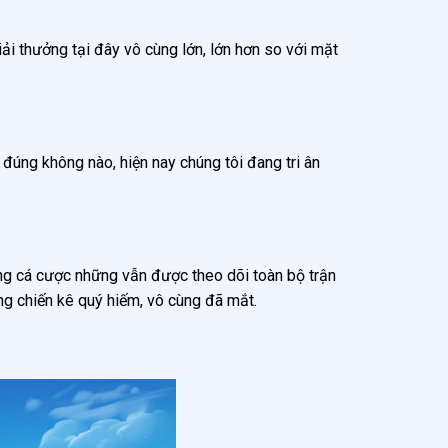
i thưởng tại đây vô cùng lớn, lớn hơn so với mặt
 đúng không nào, hiện nay chúng tôi đang tri ân
ng cá cược những vẫn được theo dõi toàn bộ trận
ng chiến kê quý hiếm, vô cùng đã mắt.