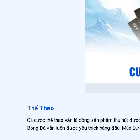
Thể Thao
Cá cược thể thao vẫn là dòng sản phẩm thu hút được 
Bóng Đá vẫn luôn được yêu thích hàng đầu. Mùa Euro