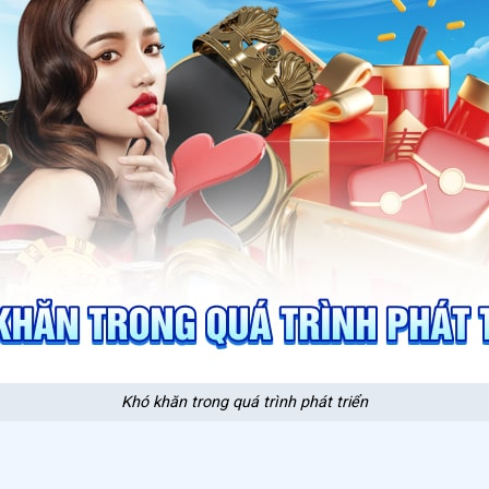
Khó khăn trong quá trình phát triển