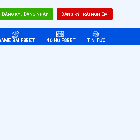
ĐĂNG KÝ / ĐĂNG NHẬP
ĐĂNG KÝ TRẢI NGHIỆM
GAME BÀI F8BET
NỔ HŨ F8BET
TIN TỨC