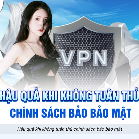
Hậu quả khi không tuân thủ chính sách bảo bảo mật