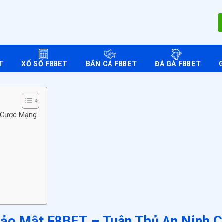
T
XỔ SỐ F8BET
BẮN CÁ F8BET
ĐÁ GÀ F8BET
á Cược Mạng
Bảo Mật F8BET – Tuân Thủ An Ninh 