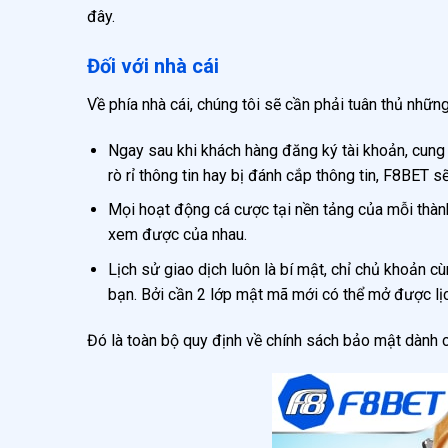
đây.
Đối với nhà cái
Về phía nhà cái, chúng tôi sẽ cần phải tuân thủ nhữn
Ngay sau khi khách hàng đăng ký tài khoản, cung 
rò rỉ thông tin hay bị đánh cắp thông tin, F8BET s
Mọi hoạt động cá cược tại nền tảng của mỗi thành
xem được của nhau.
Lịch sử giao dịch luôn là bí mật, chỉ chủ khoản 
bạn. Bởi cần 2 lớp mật mã mới có thể mở được lị
Đó là toàn bộ quy định về chính sách bảo mật dành c