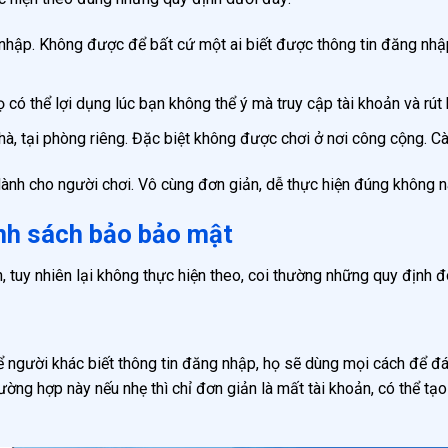
 nhập. Không được để bất cứ một ai biết được thông tin đăng nhậ
có thể lợi dụng lúc bạn không thể ý mà truy cập tài khoản và rút h
hà, tại phòng riêng. Đặc biệt không được chơi ở nơi công cộng. Càn
dành cho người chơi. Vô cùng đơn giản, dễ thực hiện đúng không n
ính sách bảo bảo mật
 tuy nhiên lại không thực hiện theo, coi thường những quy định đ
 người khác biết thông tin đăng nhập, họ sẽ dùng mọi cách để đán
ờng hợp này nếu nhẹ thì chỉ đơn giản là mất tài khoản, có thể tạo