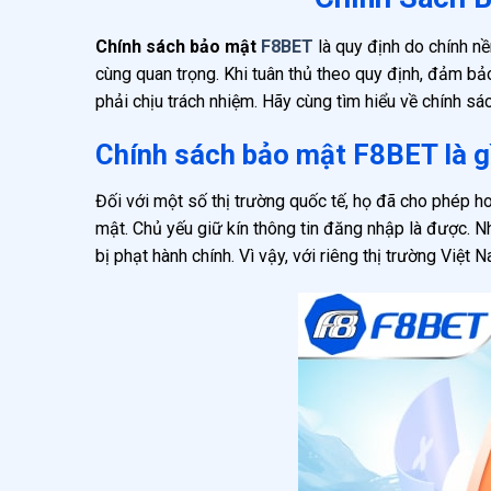
Chính sách bảo mật
F8BET
là quy định do chính n
cùng quan trọng. Khi tuân thủ theo quy định, đảm bả
phải chịu trách nhiệm. Hãy cùng tìm hiểu về chính s
Chính sách bảo mật F8BET là g
Đối với một số thị trường quốc tế, họ đã cho phép h
mật. Chủ yếu giữ kín thông tin đăng nhập là được. Nh
bị phạt hành chính. Vì vậy, với riêng thị trường Việ