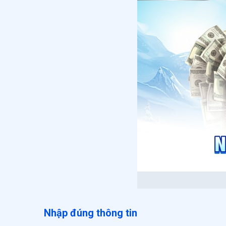
Nhập đúng thông tin