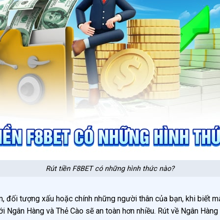
Rút tiền F8BET có những hình thức nào?
, đối tượng xấu hoặc chính những người thân của bạn, khi biết m
ới Ngân Hàng và Thẻ Cào sẽ an toàn hơn nhiều. Rút về Ngân Hàng s