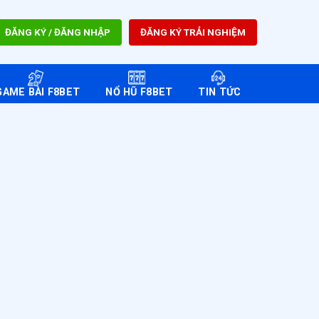
ĐĂNG KÝ / ĐĂNG NHẬP
ĐĂNG KÝ TRẢI NGHIỆM
GAME BÀI F8BET
NỔ HŨ F8BET
TIN TỨC