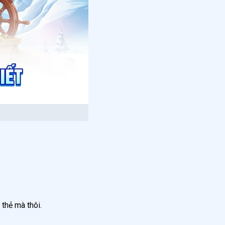
 thẻ mà thôi.