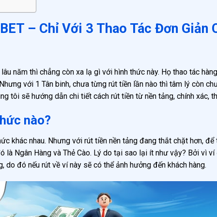
8BET – Chỉ Với 3 Thao Tác Đơn Giản 
lâu năm thì chẳng còn xa lạ gì với hình thức này. Họ thao tác hàng
hưng với 1 Tân binh, chưa từng rút tiền lần nào thì tâm lý còn ch
ng tôi sẽ hướng dẫn chi tiết cách rút tiền từ nền tảng, chính xác,
thức nào?
thức khác nhau. Nhưng với rút tiền nền tảng đang thắt chặt hơn, để
đó là Ngân Hàng và Thẻ Cào. Lý do tại sao lại ít như vậy? Bởi vì v
, do đó nếu rút về ví này sẽ có thể ảnh hưởng đến khách hàng.