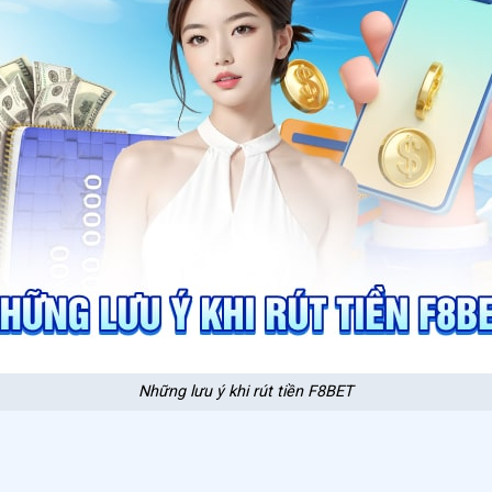
Những lưu ý khi rút tiền F8BET