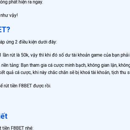
hóng phát hiện ra ngay.
c như vậy!
ET?
đáp ứng 2 điều kiện dưới đây:
 1 lần rút là 50k, vậy thì khi đó số dư tài khoản game của bạn phả
nền tảng: Bạn tham gia cá cược minh bạch, không gian lận, không 
ết quả cá cược, khi này chắc chắn sẽ bị khoá tài khoản, tịch thu s
ể rút tiền F8BET được rồi.
iết
t tiền F8BET nhé: