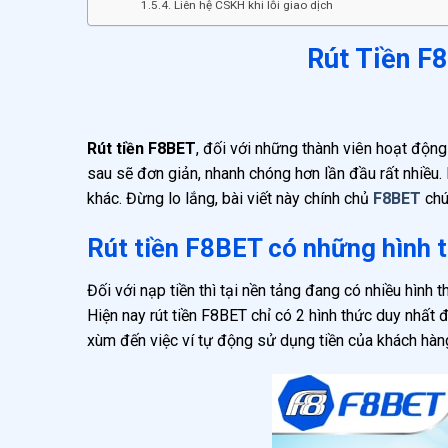
Liên hệ CSKH khi lỗi giao dịch
Rút Tiền F
Rút tiền F8BET
, đối với những thành viên hoạt động 
sau sẽ đơn giản, nhanh chóng hơn lần đầu rất nhiều. N
khác. Đừng lo lắng, bài viết này chính chủ
F8BET
chú
Rút tiền F8BET có những hình 
Đối với nạp tiền thì tại nền tảng đang có nhiều hình 
Hiện nay rút tiền F8BET chỉ có 2 hình thức duy nhất 
xùm đến việc ví tự động sử dụng tiền của khách hàng