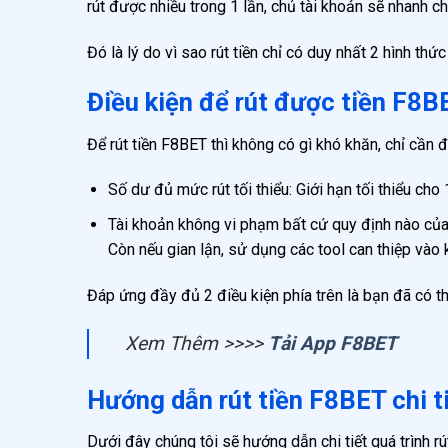
rút được nhiều trong 1 lần, chủ tài khoản sẽ nhanh c
Đó là lý do vì sao rút tiền chỉ có duy nhất 2 hình thứ
Điều kiện để rút được tiền F8B
Để rút tiền F8BET thì không có gì khó khăn, chỉ cần 
Số dư đủ mức rút tối thiểu: Giới hạn tối thiểu cho
Tài khoản không vi phạm bất cứ quy định nào của 
Còn nếu gian lận, sử dụng các tool can thiệp vào k
Đáp ứng đầy đủ 2 điều kiện phía trên là bạn đã có th
Xem Thêm >>>>
Tải App F8BET
Hướng dẫn rút tiền F8BET chi t
Dưới đây chúng tôi sẽ hướng dẫn chi tiết quá trình rú