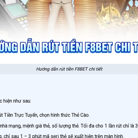
Hướng dẫn rút tiền F8BET chi tiết
c hiện như sau:
 Tiền Trực Tuyến, chọn hình thức Thẻ Cào.
hà mạng, mệnh giá thẻ, số lượng thẻ. Tối đa cho 1 lần rút chỉ là 3
, chỉ sau 1 – 3 phút mã seri thẻ sẽ xuất hiện trên màn hình.