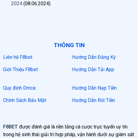
2024
(08.06.2024)
THÔNG TIN
Liên hệ F8bet
Hướng Dẫn Đăng Ký
Giới Thiệu F8bet
Hướng Dẫn Tải App
Quy định Dmca
Hướng Dẫn Nạp Tiền
Chính Sách Bảo Mật
Hướng Dẫn Rút Tiền
F8BET
được đánh giá là nền tảng cá cược trực tuyến uy tín
trong hệ sinh thái giải trí hợp pháp, vận hành dưới sự giám sát