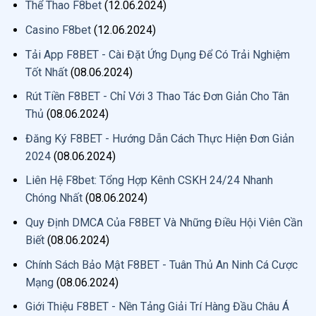
Thể Thao F8bet
(12.06.2024)
Casino F8bet
(12.06.2024)
Tải App F8BET - Cài Đặt Ứng Dụng Để Có Trải Nghiệm
Tốt Nhất
(08.06.2024)
Rút Tiền F8BET - Chỉ Với 3 Thao Tác Đơn Giản Cho Tân
Thủ
(08.06.2024)
Đăng Ký F8BET - Hướng Dẫn Cách Thực Hiện Đơn Giản
2024
(08.06.2024)
Liên Hệ F8bet: Tổng Hợp Kênh CSKH 24/24 Nhanh
Chóng Nhất
(08.06.2024)
Quy Định DMCA Của F8BET Và Những Điều Hội Viên Cần
Biết
(08.06.2024)
Chính Sách Bảo Mật F8BET - Tuân Thủ An Ninh Cá Cược
Mạng
(08.06.2024)
Giới Thiệu F8BET - Nền Tảng Giải Trí Hàng Đầu Châu Á