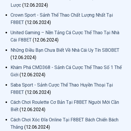
Lược
(12.06.2024)
Crown Sport - Sảnh Thể Thao Chất Lượng Nhất Tại
F8BET
(12.06.2024)
United Gaming – Nền Tảng Cá Cược Thể Thao Tại Nhà
Cái F8BET
(12.06.2024)
Những Điều Bạn Chưa Biết Về Nhà Cái Uy Tín SBOBET
(12.06.2024)
Khám Phá CMD368 - Sảnh Cá Cược Thể Thao Số 1 Thế
Giới
(12.06.2024)
Saba Sport - Sảnh Cược Thể Thao Huyền Thoại Tại
F8BET
(12.06.2024)
Cách Chơi Roulette Cơ Bản Tại F8BET Người Mới Cần
Biết
(12.06.2024)
Cách Chơi Xóc Đĩa Online Tại F8BET Bách Chiến Bách
Thắng
(12.06.2024)