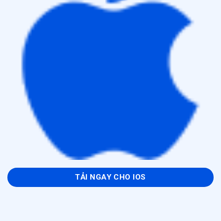
TẢI NGAY CHO IOS