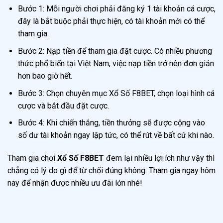
Bước 1: Mỗi người chơi phải đăng ký 1 tài khoản cá cược,
đây là bắt buộc phải thực hiện, có tài khoản mới có thể
tham gia.
Bước 2: Nạp tiền để tham gia đặt cược. Có nhiều phương
thức phổ biến tại Việt Nam, việc nạp tiền trở nên đơn giản
hơn bao giờ hết.
Bước 3: Chọn chuyên mục Xổ Số F8BET, chọn loại hình cá
cược và bắt đầu đặt cược.
Bước 4: Khi chiến thắng, tiền thưởng sẽ được cộng vào
số dư tài khoản ngay lập tức, có thể rút về bất cứ khi nào.
Tham gia chơi
Xổ Số F8BET
đem lại nhiều lợi ích như vậy thì
chẳng có lý do gì để từ chối đúng không. Tham gia ngay hôm
nay để nhận được nhiều ưu đãi lớn nhé!