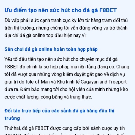
Ưu điểm tạo nên sức hút cho đá gà F8BET
Dù vấp phải sức cạnh tranh cực kỳ lớn từ hàng trăm đối thủ
trên thị trường, nhưng chúng tôi vẫn đứng vững và trở thành
địa chỉ đá gà online top đầu hiện nay vì:
Sân chơi đá gà online hoàn toàn hợp pháp
Yếu tố đầu tiên tạo nên sức hút cho chuyên mục đá gà
F8BET đó chính là sự hợp pháp mà nền tảng đang có. Chúng
tôi đã vượt qua những vòng kiểm duyệt gắt gao về dịch vụ
giải trí do Isle of Man và Khu kinh tế Cagayan and Freeport
đưa ra. Đảm bảo mang tới cho hội viên của mình những kèo
cược chất lượng, công bằng và trung thực.
Đối tác trực tiếp của các sảnh đá gà hàng đầu thị
trường
Thứ hai, đá gà F8BET được cung cấp bởi sảnh cược uy tín