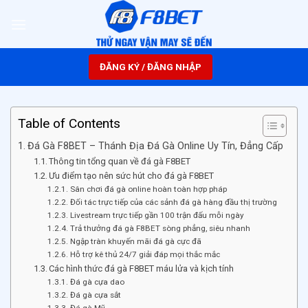
Bỏ
qua
nội
dung
ĐĂNG KÝ / ĐĂNG NHẬP
Table of Contents
Đá Gà F8BET – Thánh Địa Đá Gà Online Uy Tín, Đẳng Cấp
Thông tin tổng quan về đá gà F8BET
Ưu điểm tạo nên sức hút cho đá gà F8BET
Sân chơi đá gà online hoàn toàn hợp pháp
Đối tác trực tiếp của các sảnh đá gà hàng đầu thị trường
Livestream trực tiếp gần 100 trận đấu mỗi ngày
Trả thưởng đá gà F8BET sòng phẳng, siêu nhanh
Ngập tràn khuyến mãi đá gà cực đã
Hỗ trợ kê thủ 24/7 giải đáp mọi thắc mắc
Các hình thức đá gà F8BET máu lửa và kịch tính
Đá gà cựa dao
Đá gà cựa sắt