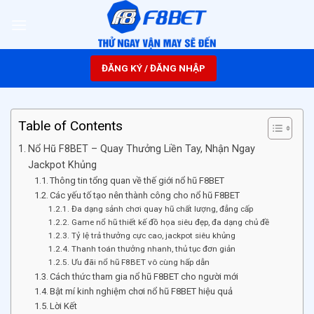
Bỏ
qua
nội
dung
ĐĂNG KÝ / ĐĂNG NHẬP
Table of Contents
Nổ Hũ F8BET – Quay Thưởng Liền Tay, Nhận Ngay
Jackpot Khủng
Thông tin tổng quan về thế giới nổ hũ F8BET
Các yếu tố tạo nên thành công cho nổ hũ F8BET
Đa dạng sảnh chơi quay hũ chất lượng, đẳng cấp
Game nổ hũ thiết kế đồ họa siêu đẹp, đa dạng chủ đề
Tỷ lệ trả thưởng cực cao, jackpot siêu khủng
Thanh toán thưởng nhanh, thủ tục đơn giản
Ưu đãi nổ hũ F8BET vô cùng hấp dẫn
Cách thức tham gia nổ hũ F8BET cho người mới
Bật mí kinh nghiệm chơi nổ hũ F8BET hiệu quả
Lời Kết