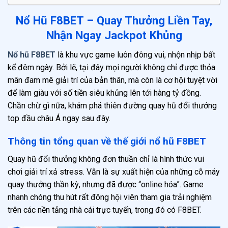
Nổ Hũ F8BET – Quay Thưởng Liền Tay,
Nhận Ngay Jackpot Khủng
Nổ hũ F8BET
là khu vực game luôn đông vui, nhộn nhịp bất
kể đêm ngày. Bởi lẽ, tại đây mọi người không chỉ được thỏa
mãn đam mê giải trí của bản thân, mà còn là cơ hội tuyệt vời
để làm giàu với số tiền siêu khủng lên tới hàng tỷ đồng.
Chần chừ gì nữa, khám phá thiên đường quay hũ đổi thưởng
top đầu châu Á ngay sau đây.
Thông tin tổng quan về thế giới nổ hũ F8BET
Quay hũ đổi thưởng không đơn thuần chỉ là hình thức vui
chơi giải trí xả stress. Vẫn là sự xuất hiện của những cỗ máy
quay thưởng thần kỳ, nhưng đã được “online hóa”. Game
nhanh chóng thu hút rất đông hội viên tham gia trải nghiệm
trên các nền tảng nhà cái trực tuyến, trong đó có F8BET.