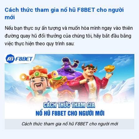
Cách thức tham gia nổ hũ F8BET cho người
mới
Nếu bạn thực sự ấn tượng và muốn hòa mình ngay vào thiên
đường quay hũ đổi thưởng của chúng tôi, hãy bắt đầu bằng
việc thực hiện theo quy trình sau:
Cách thức tham gia nổ hũ F8BET cho người mới