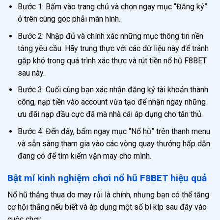
Bước 1: Bấm vào trang chủ và chọn ngay mục “Đăng ký”
ở trên cùng góc phải màn hình.
Bước 2: Nhập đủ và chính xác những mục thông tin nền
tảng yêu cầu. Hãy trung thực với các dữ liệu này để tránh
gặp khó trong quá trình xác thực và rút tiền nổ hũ F8BET
sau này.
Bước 3: Cuối cùng bạn xác nhận đăng ký tài khoản thành
công, nạp tiền vào account vừa tạo để nhận ngay những
ưu đãi nạp đầu cực đã mà nhà cái áp dụng cho tân thủ.
Bước 4: Đến đây, bấm ngay mục “Nổ hũ” trên thanh menu
và sẵn sàng tham gia vào các vòng quay thưởng hấp dẫn
đang có để tìm kiếm vận may cho mình.
Bật mí kinh nghiệm chơi nổ hũ F8BET hiệu quả
Nổ hũ thắng thua do may rủi là chính, nhưng bạn có thể tăng
cơ hội thắng nếu biết và áp dụng một số bí kíp sau đây vào
cuộc chơi: