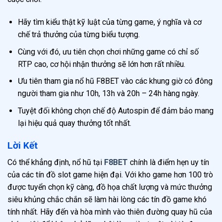
Hãy tìm kiểu thật kỹ luật của từng game, ý nghĩa và cơ
chế trả thưởng của từng biểu tượng.
Cùng với đó, ưu tiên chọn chơi những game có chỉ số
RTP cao, cơ hội nhận thưởng sẽ lớn hơn rất nhiều.
Ưu tiên tham gia nổ hũ F8BET vào các khung giờ có đông
người tham gia như 10h, 13h và 20h – 24h hàng ngày.
Tuyệt đối không chọn chế độ Autospin để đảm bảo mang
lại hiệu quả quay thưởng tốt nhất.
Lời Kết
Có thể khẳng định,
nổ hũ tại
F8BET
chính là điểm hẹn uy tín
của các tín đồ slot game hiện đại. Với kho game hơn 100 trò
được tuyển chọn kỹ càng, đồ họa chất lượng và mức thưởng
siêu khủng chắc chắn sẽ làm hài lòng các tín đồ game khó
tính nhất. Hãy đến và hòa mình vào thiên đường quay hũ của