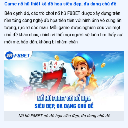
Game nổ hũ thiết kế đồ họa siêu đẹp, đa dạng chủ đề
Bên cạnh đó, các trò chơi nổ hũ F8BET được xây dựng trên
nền tảng công nghệ đồ họa tiên tiến với hình ảnh vô cùng ấn
tượng, rực rỡ sắc màu. Mỗi game được nghiên cứu với một
chủ đề khác nhau, chính vì thế mọi người sẽ luôn tìm thấy sự
mới mẻ, hấp dẫn, không bị nhàm chán.
Nổ hũ F8BET có đồ họa siêu đẹp, đa dạng chủ đề