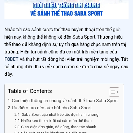
Nhắc tới các sảnh cược thể thao huyền thoại trên thế giới
hiện nay, không thể không kể đến Saba Sport. Thương hiệu
thể thao đã khẳng định sự uy tín qua hàng chục năm trên thị
trường. Hiện tại sảnh cũng đã có mặt trên nền tảng của
F8BET
và thu hút rất đông hội viên trải nghiệm mỗi ngày. Tất
cả những điều thú vị về sảnh cược sẽ được chia sẻ ngay sau
đây.
Table of Contents
Giới thiệu thông tin chung về sảnh thể thao Saba Sport
Ưu điểm tạo nên sức hút cho Saba Sport
Saba Sport cập nhật kèo tốc độ nhanh chóng
Nhiều kèo thơm ở tất cả các môn thể thao
Giao diện đơn giản, dễ dùng, thao tác nhanh