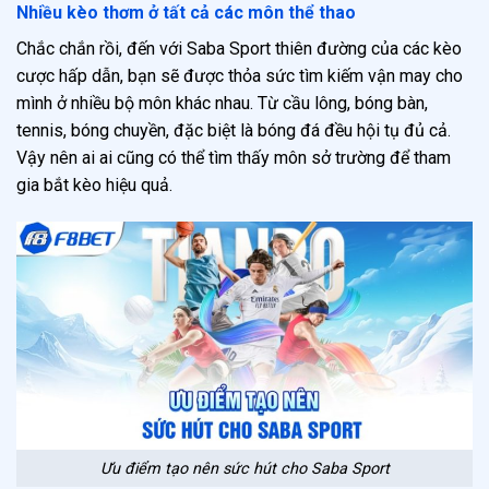
Nhiều kèo thơm ở tất cả các môn thể thao
Chắc chắn rồi, đến với Saba Sport thiên đường của các kèo
cược hấp dẫn, bạn sẽ được thỏa sức tìm kiếm vận may cho
mình ở nhiều bộ môn khác nhau. Từ cầu lông, bóng bàn,
tennis, bóng chuyền, đặc biệt là bóng đá đều hội tụ đủ cả.
Vậy nên ai ai cũng có thể tìm thấy môn sở trường để tham
gia bắt kèo hiệu quả.
Ưu điểm tạo nên sức hút cho Saba Sport