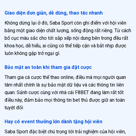
Giao diện đơn giản, dễ dùng, thao tác nhanh
Không dừng lại ở đó, Saba Sport còn ghi điểm với hội viên
bằng một giao diện chất lượng, sống động rất riêng. Từ cách
bố cục màu sắc cho tới sắp xếp nội dung bên trong đều rất
khoa học, dễ hiểu, ai cũng có thể tiếp cận và bắt nhịp được
luôn không gặp trở ngại gì.
Bảo mật an toàn khi tham gia đặt cược
Tham gia cá cược thể thao online, điều mà mọi người quan
tâm nhất chính là sự bảo mật dữ liệu và các thông tin liên
quan. Sảnh cược cùng với nhà cái F8BET đang làm rất tốt
điều này, đảm bảo mọi thông tin bet thủ được giữ an toàn
tuyệt đối
Hay có event thưởng lớn dành tặng hội viên
Saba Sport đặc biệt chú trọng tới trải nghiệm của hội viên,