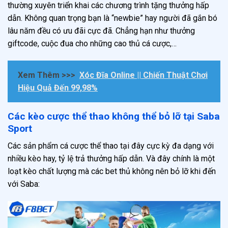
thường xuyên triển khai các chương trình tặng thưởng hấp
dẫn. Không quan trọng bạn là “newbie” hay người đã gắn bó
lâu năm đều có ưu đãi cực đã. Chẳng hạn như thưởng
giftcode, cuộc đua cho những cao thủ cá cược,…
Xem Thêm >>>
Xóc Đĩa Online || Chiến Thuật Chơi
Hiệu Quả Đến 99,98%
Các kèo cược thể thao không thể bỏ lỡ tại Saba
Sport
Các sản phẩm cá cược thể thao tại đây cực kỳ đa dạng với
nhiều kèo hay, tỷ lệ trả thưởng hấp dẫn. Và đây chính là một
loạt kèo chất lượng mà các bet thủ không nên bỏ lỡ khi đến
với Saba: