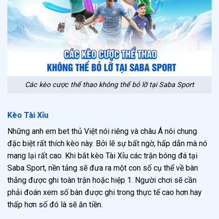
Các kèo cược thể thao không thể bỏ lỡ tại Saba Sport
Kèo Tài Xỉu
Những anh em bet thủ Việt nói riêng và châu Á nói chung
đặc biệt rất thích kèo này. Bởi lẽ sự bất ngờ, hấp dẫn mà nó
mang lại rất cao. Khi bắt kèo Tài Xỉu các trận bóng đá tại
Saba Sport, nền tảng sẽ đưa ra một con số cụ thể về bàn
thắng được ghi toàn trận hoặc hiệp 1. Người chơi sẽ cần
phải đoán xem số bàn được ghi trong thực tế cao hơn hay
thấp hơn số đó là sẽ ăn tiền.