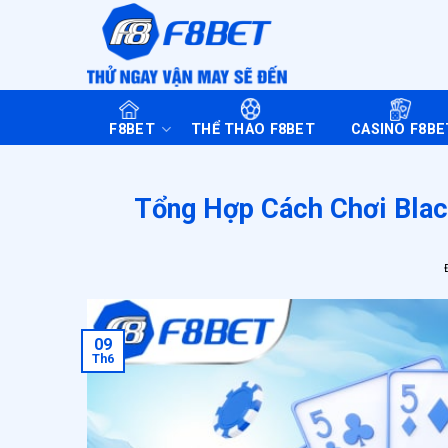
Bỏ
qua
nội
dung
F8BET
THỂ THAO F8BET
CASINO F8BE
Tổng Hợp Cách Chơi Blac
09
Th6