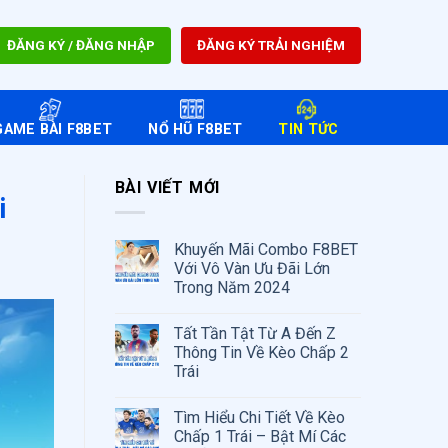
ĐĂNG KÝ / ĐĂNG NHẬP
ĐĂNG KÝ TRẢI NGHIỆM
GAME BÀI F8BET
NỔ HŨ F8BET
TIN TỨC
BÀI VIẾT MỚI
i
Khuyến Mãi Combo F8BET
Với Vô Vàn Ưu Đãi Lớn
Trong Năm 2024
Tất Tần Tật Từ A Đến Z
Thông Tin Về Kèo Chấp 2
Trái
Tìm Hiểu Chi Tiết Về Kèo
Chấp 1 Trái – Bật Mí Các