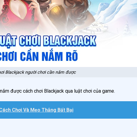
hơi Blackjack người chơi cần nắm được
i nắm được cách chơi Blackjack qua luật chơi của game.
 Cách Chơi Và Mẹo Thắng Bất Bại