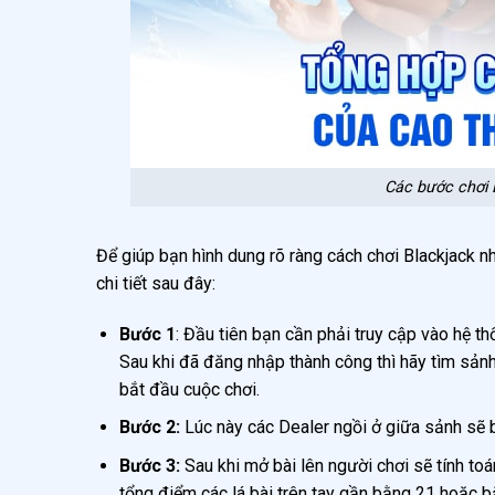
Các bước chơi B
Để giúp bạn hình dung rõ ràng cách chơi Blackjack như
chi tiết sau đây:
Bước 1
: Đầu tiên bạn cần phải truy cập vào hệ t
Sau khi đã đăng nhập thành công thì hãy tìm sảnh
bắt đầu cuộc chơi.
Bước 2:
Lúc này các Dealer ngồi ở giữa sảnh sẽ b
Bước 3:
Sau khi mở bài lên người chơi sẽ tính to
tổng điểm các lá bài trên tay gần bằng 21 hoặc 