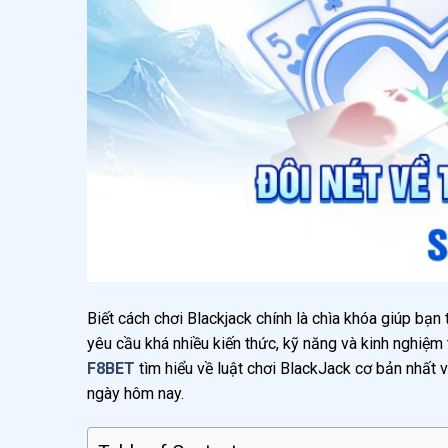
Biết cách chơi Blackjack chính là chìa khóa giúp bạn t
yêu cầu khá nhiều kiến thức, kỹ năng và kinh nghiệ
F8BET
tìm hiểu về luật chơi BlackJack cơ bản nhất 
ngày hôm nay.