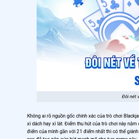
Đôi nét v
Không ai rõ nguồn gốc chính xác của trò chơi Blackj
xì dách hay xì lát. Điểm thu hút của trò chơi này nằm 
điểm của mình gần với 21 điểm nhất thì có thể giành