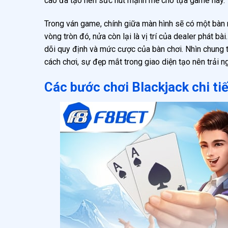
cao đã tạo nên sức hút mạnh mẽ cho tựa game này.
Trong ván game, chính giữa màn hình sẽ có một bàn n
vòng tròn đó, nửa còn lại là vị trí của dealer phát 
dõi quy định và mức cược của bàn chơi. Nhìn chung t
cách chơi, sự đẹp mắt trong giao diện tạo nên trải ng
Các bước chơi Blackjack chi ti