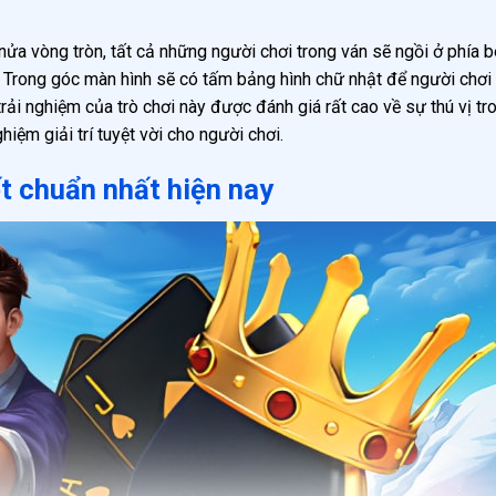
ửa vòng tròn, tất cả những người chơi trong ván sẽ ngồi ở phía 
bài. Trong góc màn hình sẽ có tấm bảng hình chữ nhật để người chơi
rải nghiệm của trò chơi này được đánh giá rất cao về sự thú vị tr
hiệm giải trí tuyệt vời cho người chơi.
ết chuẩn nhất hiện nay