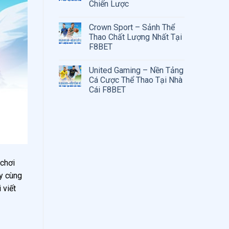
Chiến Lược
Crown Sport – Sảnh Thể
Thao Chất Lượng Nhất Tại
F8BET
United Gaming – Nền Tảng
Cá Cược Thể Thao Tại Nhà
Cái F8BET
 chơi
ãy cùng
 viết