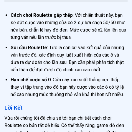
Cách chơi Roulette gấp thếp
: Với chiến thuật này, bạn
sẽ đặt cược vào những cửa có 2 sự lựa chọn 50/50 như
nửa bàn, chẵn lẻ hay đỏ đen. Mức cược sẽ x2 lần lên qua
từng ván nếu lần trước bị thua.
Soi cầu Roulette
: Tức là căn cứ vào kết quả của những
ván trước đó, xác định quy luật xuất hiện của các ô và
đưa ra dự đoán cho lần sau. Bạn cần phải phân tích thật
cẩn thận để đạt được độ chính xác cao nhất.
Hạn chế cược số 0
: Cửa này xác suất thắng cực thấp,
thay vì tập trung vào đó bạn hãy cược vào các ô có tỷ lệ
nổ cao nhưng mức thưởng nhỏ vẫn khả thi hơn rất nhiều.
Lời Kết
Vừa rồi chúng tôi đã chia sẻ tới bạn chi tiết cách chơi
Roulette cơ bản rất dễ hiểu. Có thể thấy rằng, game đỏ đen