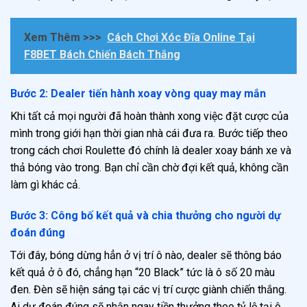
Xem Thêm >>>
Cách Chơi Xóc Đĩa Online Tại
F8BET Bách Chiến Bách Thắng
Bước 2: Dealer tiến hành xoay vòng quay may mắn
Khi tất cả mọi người đã hoàn thành xong việc đặt cược của
mình trong giới hạn thời gian nhà cái đưa ra. Bước tiếp theo
trong cách chơi Roulette đó chính là dealer xoay bánh xe và
thả bóng vào trong. Bạn chỉ cần chờ đợi kết quả, không cần
làm gì khác cả.
Bước 3: Công bố kết quả và chia thưởng cho người dự
đoán đúng
Tới đây, bóng dừng hẳn ở vị trí ô nào, dealer sẽ thông báo
kết quả ở ô đó, chẳng hạn “20 Black” tức là ô số 20 màu
đen. Đèn sẽ hiện sáng tại các vị trí cược giành chiến thắng.
Ai dự đoán đúng sẽ nhận ngay tiền thưởng theo tỷ lệ tại ô