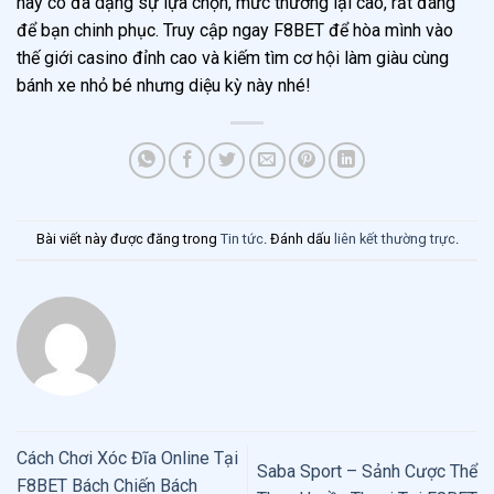
này có đa dạng sự lựa chọn, mức thưởng lại cao, rất đáng
để bạn chinh phục. Truy cập ngay F8BET để hòa mình vào
thế giới casino đỉnh cao và kiếm tìm cơ hội làm giàu cùng
bánh xe nhỏ bé nhưng diệu kỳ này nhé!
Bài viết này được đăng trong
Tin tức
. Đánh dấu
liên kết thường trực
.
Cách Chơi Xóc Đĩa Online Tại
Saba Sport – Sảnh Cược Thể
F8BET Bách Chiến Bách