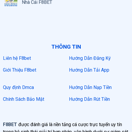
Nhà Cái F8BET
THÔNG TIN
Liên hệ F8bet
Hướng Dẫn Đăng Ký
Giới Thiệu F8bet
Hướng Dẫn Tải App
Quy định Dmca
Hướng Dẫn Nạp Tiền
Chính Sách Bảo Mật
Hướng Dẫn Rút Tiền
F8BET
được đánh giá là nền tảng cá cược trực tuyến uy tín
trong hệ sinh thái giải trí hợp pháp, vận hành dưới sự giám sát